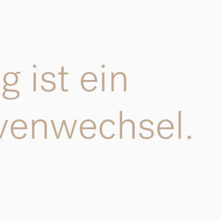
 ist ein
venwechsel.